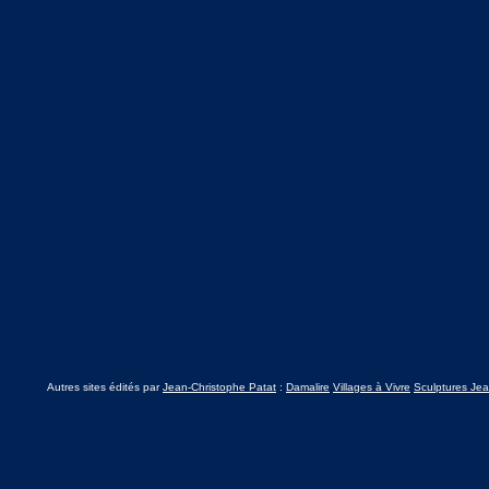
Autres sites édités par
Jean-Christophe Patat
:
Damalire
Villages à Vivre
Sculptures Jea