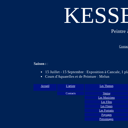
KESS
Peintre 
Contac
Saison :
:
15 Juillet - 15 Septembre : Exposition à Cancale, 1 pl
Cours d'Aquarelles et de Peinture : Melun
Accueil
L'artiste
Les Themes
Contacts
Venise
Les Musiciens
Les Fêtes
Les Fleurs
Les Portraits
Paysages
Personnages