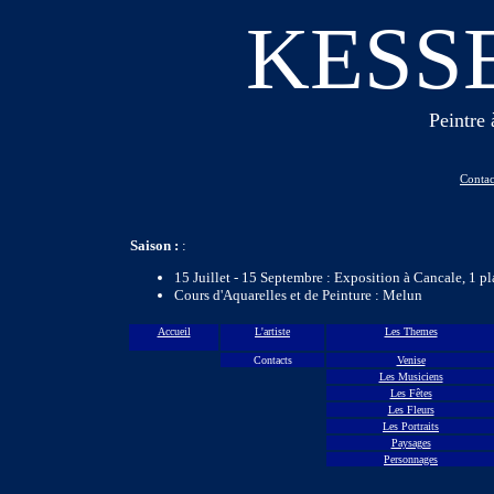
KESS
Peintre 
Contac
Saison :
:
15 Juillet - 15 Septembre : Exposition à Cancale, 1 pl
Cours d'Aquarelles et de Peinture : Melun
Accueil
L'artiste
Les Themes
Contacts
Venise
Les Musiciens
Les Fêtes
Les Fleurs
Les Portraits
Paysages
Personnages