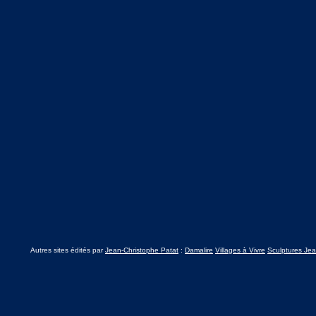
Autres sites édités par
Jean-Christophe Patat
:
Damalire
Villages à Vivre
Sculptures Jea